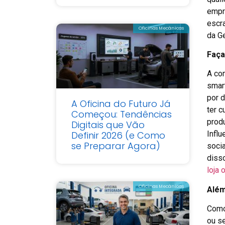
empr
escr
Oficinas Mecânicas
da G
Faça
A co
smar
por d
A Oficina do Futuro Já
ter 
Começou: Tendências
produ
Digitais que Vão
Influ
Definir 2026 (e Como
se Preparar Agora)
soci
diss
loja 
Oficinas Mecânicas
Além
Como
ou se