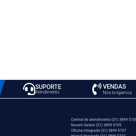
VENDAS
SUPORTE
Atendimento
Nós te ligamos
Central de atendimento (31) 3899 570
Nuvem Gestor (31) 3899 5705
Oficina Integrada (31) 3899 5707