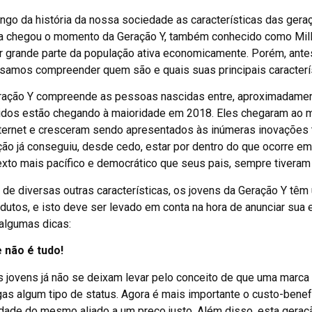
ongo da história da nossa sociedade as características das ger
a chegou o momento da Geração Y, também conhecido como Mille
ar grande parte da população ativa economicamente. Porém, ant
isamos compreender quem são e quais suas principais caracterís
ração Y compreende as pessoas nascidas entre, aproximadament
idos estão chegando à maioridade em 2018. Eles chegaram ao m
nternet e cresceram sendo apresentados às inúmeras inovações
ção já conseguiu, desde cedo, estar por dentro do que ocorre e
exto mais pacífico e democrático que seus pais, sempre tiveram
 de diversas outras características, os jovens da Geração Y tê
dutos, e isto deve ser levado em conta na hora de anunciar sua 
 algumas dicas:
e não é tudo!
 jovens já não se deixam levar pelo conceito de que uma marca p
as algum tipo de status. Agora é mais importante o custo-benefí
idade do mesmo aliado a um preço justo. Além disso, esta geraç