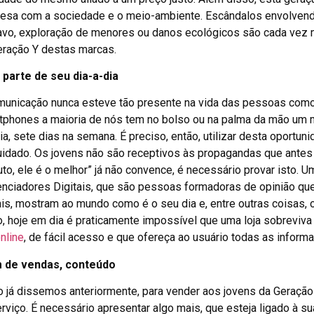
esa com a sociedade e o meio-ambiente. Escândalos envolvend
avo, exploração de menores ou danos ecológicos são cada vez
eração Y destas marcas.
 parte de seu dia-a-dia
municação nunca esteve tão presente na vida das pessoas como
tphones a maioria de nós tem no bolso ou na palma da mão um 
ia, sete dias na semana. É preciso, então, utilizar desta oportu
cuidado. Os jovens não são receptivos às propagandas que antes
to, ele é o melhor” já não convence, é necessário provar isto. 
enciadores Digitais, que são pessoas formadoras de opinião que
ais, mostram ao mundo como é o seu dia e, entre outras coisas
o, hoje em dia é praticamente impossível que uma loja sobreviva
online
, de fácil acesso e que ofereça ao usuário todas as inform
 de vendas, conteúdo
 já dissemos anteriormente, para vender aos jovens da Geração
rviço. É necessário apresentar algo mais, que esteja ligado à sua