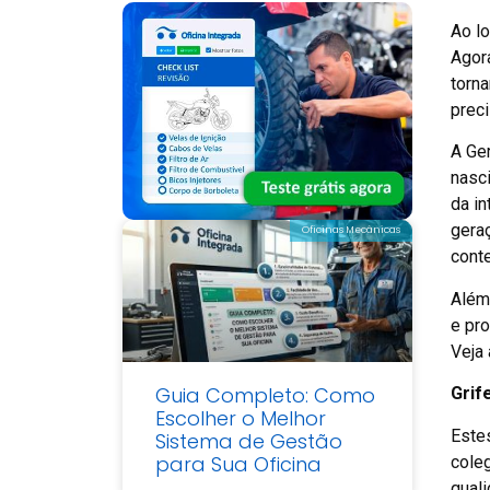
Ao l
Agor
torn
prec
A Ge
nasc
da i
gera
Oficinas Mecânicas
cont
Além
e pro
Veja
Guia Completo: Como
Grif
Escolher o Melhor
Estes
Sistema de Gestão
para Sua Oficina
coleg
qual