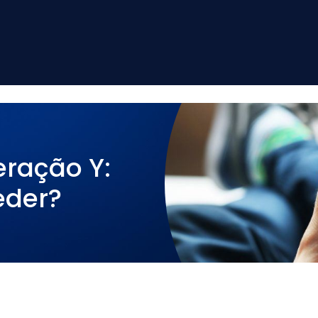
ração Y:
eder?